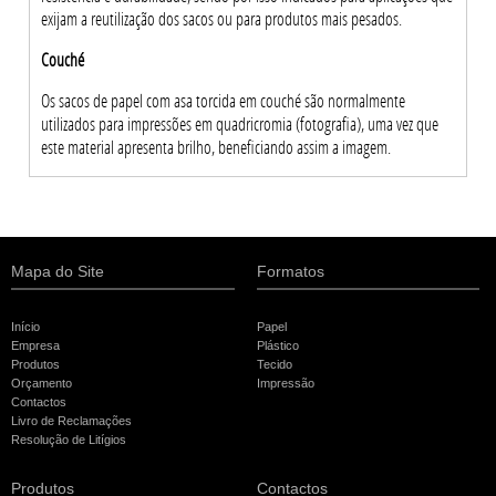
exijam a reutilização dos sacos ou para produtos mais pesados.
Couché
Os sacos de papel com asa torcida em couché são normalmente
utilizados para impressões em quadricromia (fotografia), uma vez que
este material apresenta brilho, beneficiando assim a imagem.
Mapa do Site
Formatos
Início
Papel
Empresa
Plástico
Produtos
Tecido
Orçamento
Impressão
Contactos
Livro de Reclamações
Resolução de Litígios
Produtos
Contactos